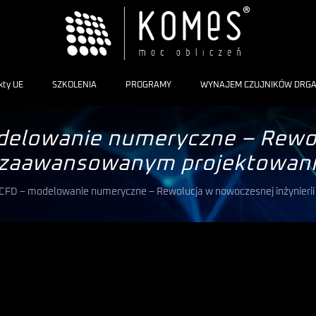
kty UE
SZKOLENIA
PROGRAMY
WYNAJEM CZUJNIKÓW DRG
delowanie numeryczne – Rewolu
 zaawansowanym projektowan
 CFD – modelowanie numeryczne – Rewolucja w nowoczesnej inżynieri