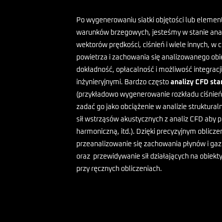
Po wygenerowaniu siatki objętości lub elemen
warunków brzegowych, jesteśmy w stanie anal
wektorów prędkości, ciśnień i wiele innych, w
powietrza i zachowania się analizowanego obi
dokładność, opłacalność i możliwość integracj
inżynieryjnymi. Bardzo często
analizy CFD sta
(przykładowo wygenerowanie rozkładu ciśnień
zadać go jako obciążenie w analizie struktura
sił wstrząsów akustycznych z analiz CFD aby 
harmoniczną, itd.). Dzięki precyzyjnym oblicz
przeanalizowanie się zachowania płynów i g
oraz przewidywanie sił działających na obiekty,
przy ręcznych obliczeniach.