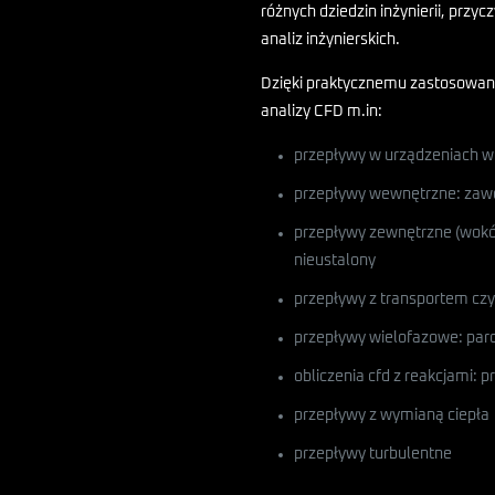
różnych dziedzin inżynierii, przyc
analiz inżynierskich.
Dzięki praktycznemu zastosowani
analizy CFD m.in:
przepływy w urządzeniach wi
przepływy wewnętrzne: zawo
przepływy zewnętrzne (wokół 
nieustalony
przepływy z transportem cz
przepływy wielofazowe: par
obliczenia cfd z reakcjami: p
przepływy z wymianą ciepła
przepływy turbulentne