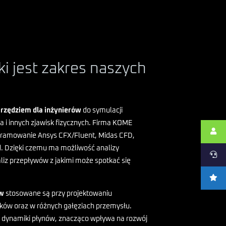
ki jest zakres naszych
rzędziem dla inżynierów
do symulacji
 i innych zjawisk fizycznych. Firma KOME
ogramowanie Ansys CFX/Fluent, Midas CFD,
d. Dzięki czemu ma możliwość analizy
liz przepływów z jakimi może spotkać się
ów
stosowane są przy projektowaniu
w oraz w różnych gałęziach przemysłu.
ej dynamiki płynów, znacząco wpływa na rozwój