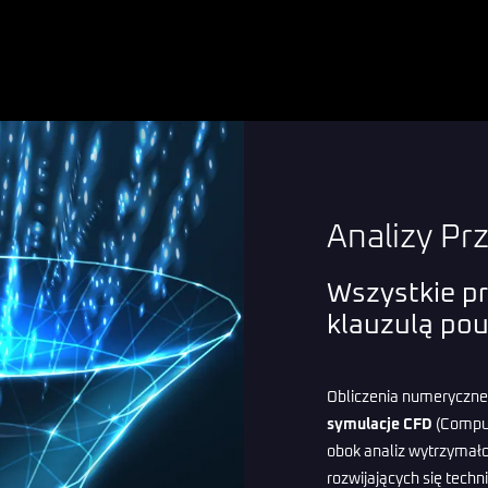
Analizy P
Wszystkie pr
klauzulą pou
Obliczenia numeryczne
symulacje CFD
(Comput
obok analiz wytrzymało
rozwijających się techn