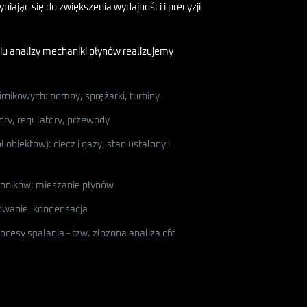
zyniając się do zwiększenia wydajności i precyzji
u analizy mechaniki płynów realizujemy
rnikowych: pompy, sprężarki, turbiny
ry, regulatory, przewody
obiektów): ciecz i gazy, stan ustalony i
ynników: mieszanie płynów
owanie, kondensacja
rocesy spalania - tzw. złożona analiza cfd