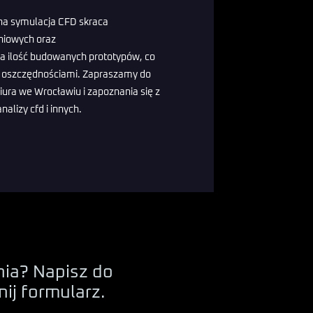
na symulacja CFD skraca
eniowych oraz
a ilość budowanych prototypów, co
i oszczędnościami. Zapraszamy do
ura we Wrocławiu i zapoznania się z
nalizy cfd i innych.
ia? Napisz do
nij formularz.