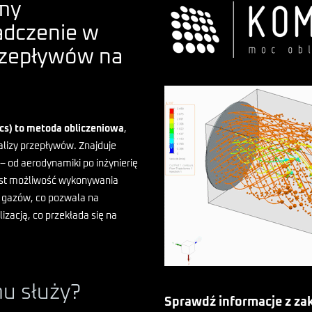
amy
adczenie w
przepływów na
cs) to metoda obliczeniowa
,
lizy przepływów. Znajduje
– od aerodynamiki po inżynierię
jest możliwość wykonywania
 gazów, co pozwala na
izacją, co przekłada się na
u służy?
Sprawdź informacje z za