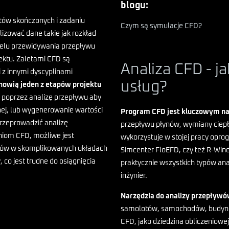
blogu:
tów skończonych i zadaniu
Czym są symulacje CFD?
izować dane takie jak rozkład
 celu przewidywania przepływu
ektu. Zaletami CFD są
Analiza CFD - ja
i z innymi dyscyplinami
usług?
nowią jeden z etapów projektu
 poprzez analizę przepływu aby
lnej, lub wygenerowanie wartości
Program CFD jest kluczowym na
przeprowadzić analizę
przepływu płynów, wymiany ciepła
eniom CFD, możliwe jest
wykorzystuje w stojej pracy opr
azów w skomplikowanych układach
Simcenter FloEFD, czy też R-Win
 co jest trudne do osiągnięcia
praktycznie wszystkich typów ana
inżynier.
Narzędzia do analizy przepływ
samolotów, samochodów, budynkó
CFD, jako dziedzina obliczeniow