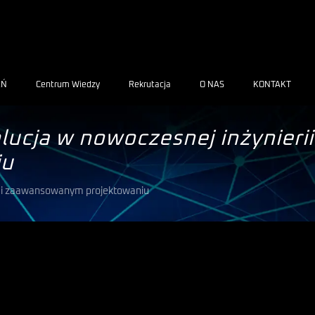
AŃ
Centrum Wiedzy
Rekrutacja
O NAS
KONTAKT
cja w nowoczesnej inżynierii
iu
i i zaawansowanym projektowaniu